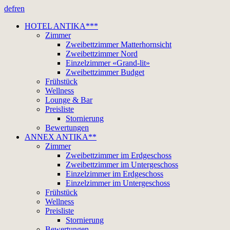
de
fr
en
HOTEL ANTIKA***
Zimmer
Zweibettzimmer Matterhornsicht
Zweibettzimmer Nord
Einzelzimmer «Grand-lit»
Zweibettzimmer Budget
Frühstück
Wellness
Lounge & Bar
Preisliste
Stornierung
Bewertungen
ANNEX ANTIKA**
Zimmer
Zweibettzimmer im Erdgeschoss
Zweibettzimmer im Untergeschoss
Einzelzimmer im Erdgeschoss
Einzelzimmer im Untergeschoss
Frühstück
Wellness
Preisliste
Stornierung
Bewertungen