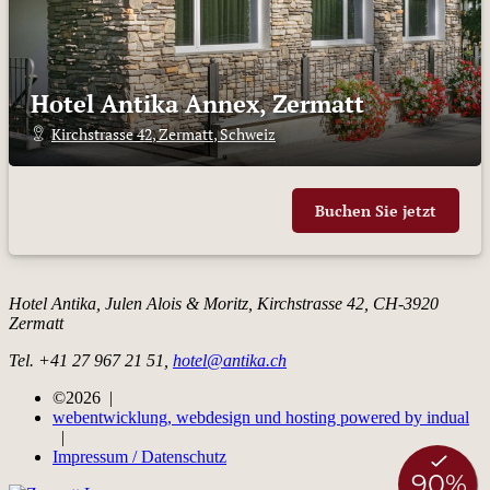
Hotel Antika Annex, Zermatt
Kirchstrasse 42
,
Zermatt
,
Schweiz
Buchen Sie jetzt
Hotel Antika,
Julen Alois & Moritz,
Kirchstrasse 42,
CH-3920
Zermatt
Tel. +41 27 967 21 51,
hotel@antika.ch
©2026 |
webentwicklung, webdesign und hosting
powered by indual
|
Impressum / Datenschutz