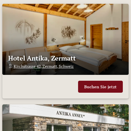
Hotel Antika, Zermatt
Kirchstrasse 42
,
Zermatt
,
Schweiz
Buchen Sie jetzt