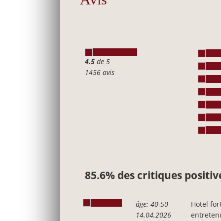
4.5
de 5
1456 avis
85.6% des critiques positiv
âge: 40-50
Hotel for
14.04.2026
entretenu