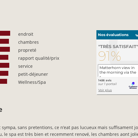
endroit
chambres
propreté
rapport qualité/prix
service
petit-déjeuner
Wellness/Spa
e
t sympa, sans pretentions, ce n’eat pas lucueux mais suffisament jol
, le spa est très bien et recemment renové, les chambres aont joli