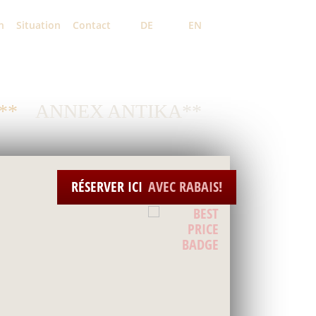
n
Situation
Contact
DE
FR
EN
**
ANNEX ANTIKA**
RÉSERVER ICI
AVEC RABAIS!